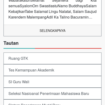
WabarakatuhSelamat Sejahtera bagi kita
semuaSyalomOm SwastiastuNamo BuddhayaSalam
KebajikanTabe Salamat Lingu Nalatai, Salam Saujud
Karendem MalempangAdil Ka Talino Bacuramin…
SELENGKAPNYA
Tautan
Ruang GTK
Tes Kemampuan Akademik
SI Guru Wali
Seleksi Nasioanal Penerimaan Mahasiswa Baru