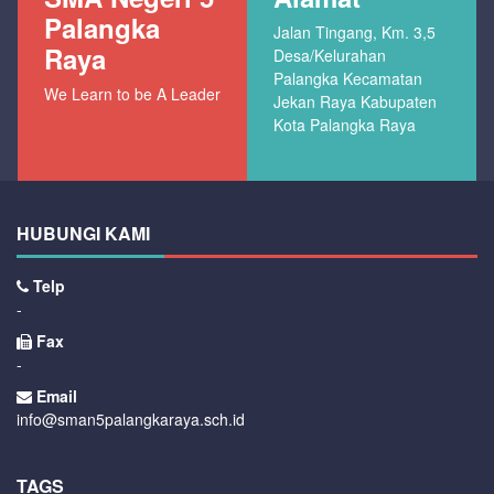
Palangka
Jalan Tingang, Km. 3,5
Raya
Desa/Kelurahan
Palangka Kecamatan
We Learn to be A Leader
Jekan Raya Kabupaten
Kota Palangka Raya
HUBUNGI KAMI
Telp
-
Fax
-
Email
info@sman5palangkaraya.sch.id
TAGS