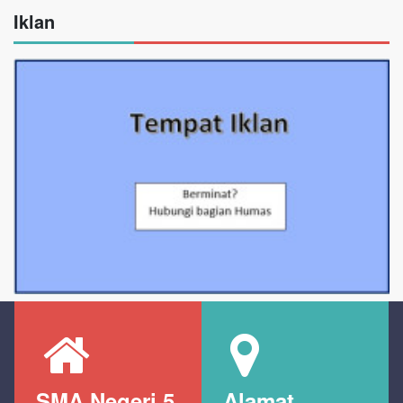
Iklan
SMA Negeri 5
Alamat