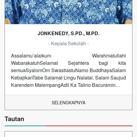
JONKENEDY, S.PD., M.PD.
- Kepala Sekolah -
Assalamu’alaikum Warahmatullahi
WabarakatuhSelamat Sejahtera bagi kita
semuaSyalomOm SwastiastuNamo BuddhayaSalam
KebajikanTabe Salamat Lingu Nalatai, Salam Saujud
Karendem MalempangAdil Ka Talino Bacuramin…
SELENGKAPNYA
Tautan