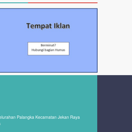
Kelurahan Palangka Kecamatan Jekan Raya
a