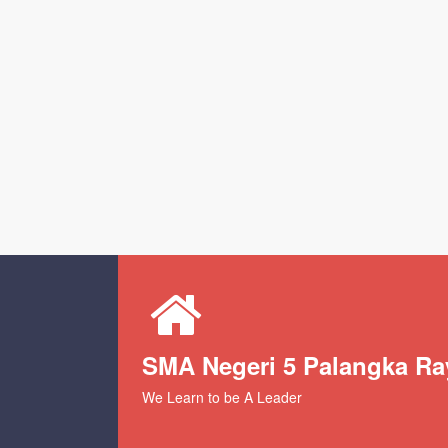
SMA Negeri 5 Palangka Ra
We Learn to be A Leader