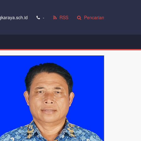
karaya.sch.id
-
RSS
Pencarian