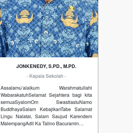
JONKENEDY, S.PD., M.PD.
- Kepala Sekolah -
Assalamu’alaikum Warahmatullahi
WabarakatuhSelamat Sejahtera bagi kita
semuaSyalomOm SwastiastuNamo
BuddhayaSalam KebajikanTabe Salamat
Lingu Nalatai, Salam Saujud Karendem
MalempangAdil Ka Talino Bacuramin…