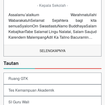
- Kepala Sekolah -
Assalamu’alaikum Warahmatullahi
WabarakatuhSelamat Sejahtera bagi kita
semuaSyalomOm SwastiastuNamo BuddhayaSalam
KebajikanTabe Salamat Lingu Nalatai, Salam Saujud
Karendem MalempangAdil Ka Talino Bacuramin…
SELENGKAPNYA
Tautan
Ruang GTK
Tes Kemampuan Akademik
SI Guru Wali