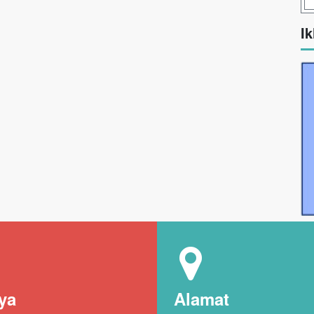
Ik
ya
Alamat