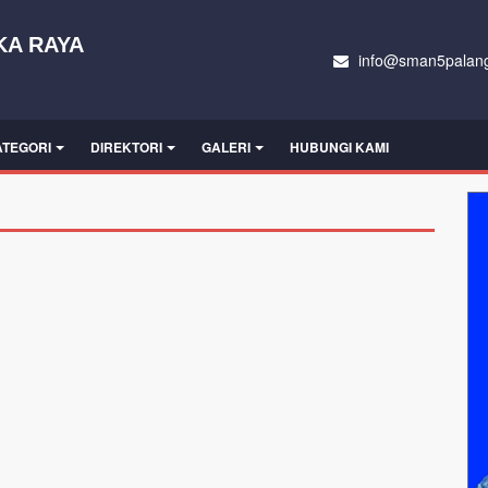
KA RAYA
info@sman5palang
ATEGORI
DIREKTORI
GALERI
HUBUNGI KAMI