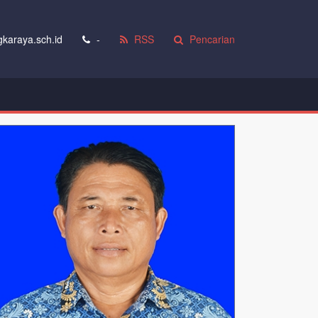
karaya.sch.id
-
RSS
Pencarian