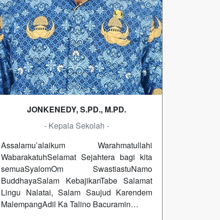
JONKENEDY, S.PD., M.PD.
- Kepala Sekolah -
Assalamu’alaikum Warahmatullahi
WabarakatuhSelamat Sejahtera bagi kita
semuaSyalomOm SwastiastuNamo
BuddhayaSalam KebajikanTabe Salamat
Lingu Nalatai, Salam Saujud Karendem
MalempangAdil Ka Talino Bacuramin…