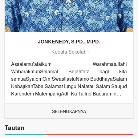
JONKENEDY, S.PD., M.PD.
- Kepala Sekolah -
Assalamu’alaikum Warahmatullahi
WabarakatuhSelamat Sejahtera bagi kita
semuaSyalomOm SwastiastuNamo BuddhayaSalam
KebajikanTabe Salamat Lingu Nalatai, Salam Saujud
Karendem MalempangAdil Ka Talino Bacuramin…
SELENGKAPNYA
Tautan