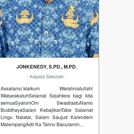
JONKENEDY, S.PD., M.PD.
- Kepala Sekolah -
Assalamu’alaikum Warahmatullahi
WabarakatuhSelamat Sejahtera bagi kita
semuaSyalomOm SwastiastuNamo
BuddhayaSalam KebajikanTabe Salamat
Lingu Nalatai, Salam Saujud Karendem
MalempangAdil Ka Talino Bacuramin…