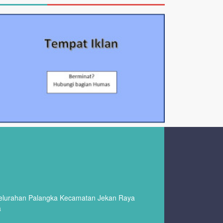
Kelurahan Palangka Kecamatan Jekan Raya
a