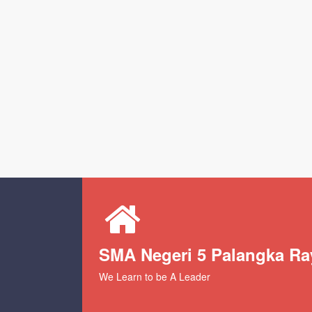
SMA Negeri 5 Palangka Ra
We Learn to be A Leader