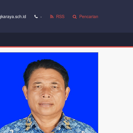
karaya.sch.id
-
RSS
Pencarian