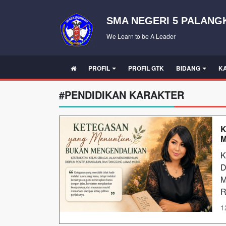
SMA NEGERI 5 PALANG
We Learn to be A Leader
PROFIL
PROFIL GTK
BIDANG
K
#PENDIDIKAN KARAKTER
K
K
D
M
R
1