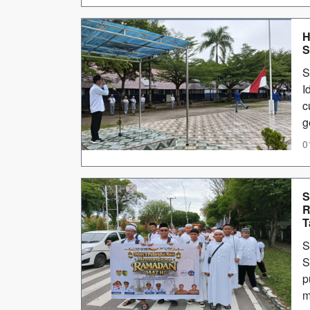
H
S
S
I
c
g
0
S
R
T
S
S
p
m