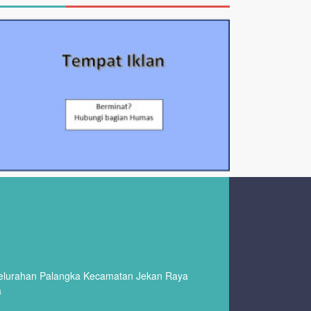
Kelurahan Palangka Kecamatan Jekan Raya
a