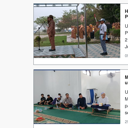
H
P
U
P
2
J
0
M
u
U
M
p
s
2