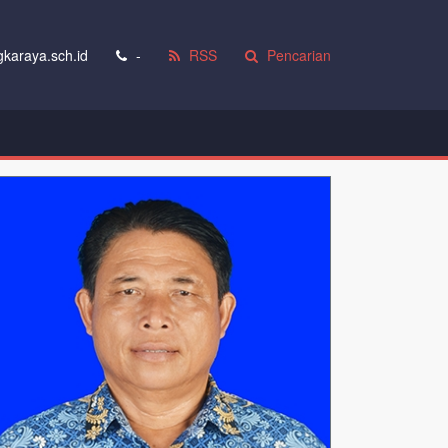
karaya.sch.id
-
RSS
Pencarian