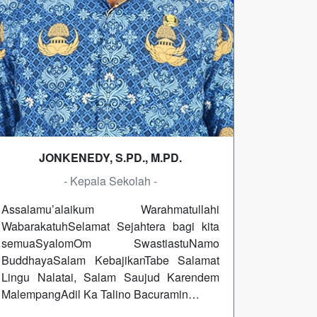
JONKENEDY, S.PD., M.PD.
- Kepala Sekolah -
Assalamu’alaikum Warahmatullahi
WabarakatuhSelamat Sejahtera bagi kita
semuaSyalomOm SwastiastuNamo
BuddhayaSalam KebajikanTabe Salamat
Lingu Nalatai, Salam Saujud Karendem
MalempangAdil Ka Talino Bacuramin…