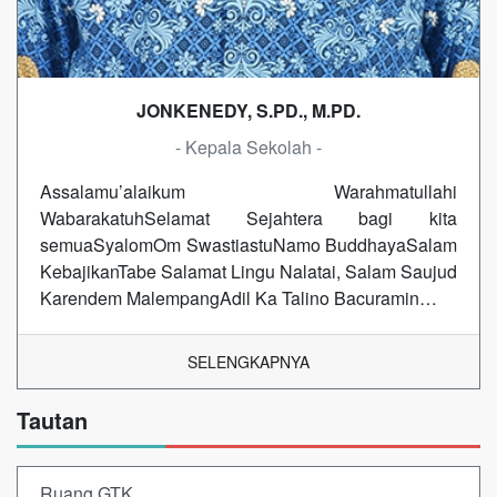
JONKENEDY, S.PD., M.PD.
- Kepala Sekolah -
Assalamu’alaikum Warahmatullahi
WabarakatuhSelamat Sejahtera bagi kita
semuaSyalomOm SwastiastuNamo BuddhayaSalam
KebajikanTabe Salamat Lingu Nalatai, Salam Saujud
Karendem MalempangAdil Ka Talino Bacuramin…
SELENGKAPNYA
Tautan
Ruang GTK