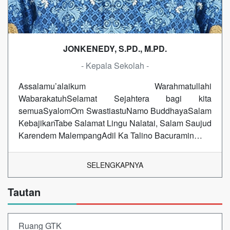
JONKENEDY, S.PD., M.PD.
- Kepala Sekolah -
Assalamu’alaikum Warahmatullahi
WabarakatuhSelamat Sejahtera bagi kita
semuaSyalomOm SwastiastuNamo BuddhayaSalam
KebajikanTabe Salamat Lingu Nalatai, Salam Saujud
Karendem MalempangAdil Ka Talino Bacuramin…
SELENGKAPNYA
Tautan
Ruang GTK