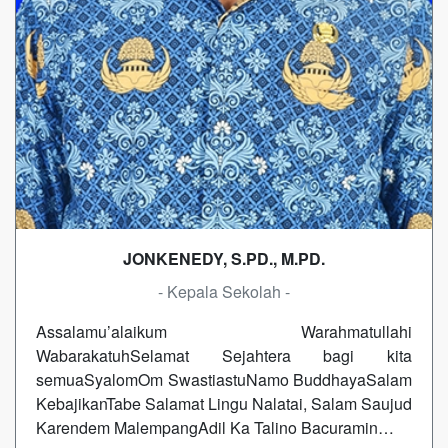
JONKENEDY, S.PD., M.PD.
- Kepala Sekolah -
Assalamu’alaikum Warahmatullahi
WabarakatuhSelamat Sejahtera bagi kita
semuaSyalomOm SwastiastuNamo BuddhayaSalam
KebajikanTabe Salamat Lingu Nalatai, Salam Saujud
Karendem MalempangAdil Ka Talino Bacuramin…