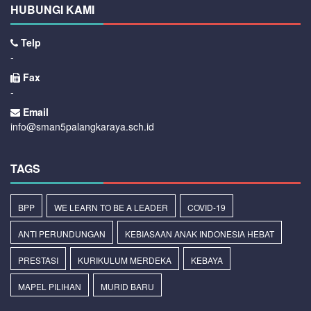
HUBUNGI KAMI
Telp
-
Fax
-
Email
info@sman5palangkaraya.sch.id
TAGS
BPP
WE LEARN TO BE A LEADER
COVID-19
ANTI PERUNDUNGAN
KEBIASAAN ANAK INDONESIA HEBAT
PRESTASI
KURIKULUM MERDEKA
KEBAYA
MAPEL PILIHAN
MURID BARU