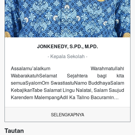
JONKENEDY, S.PD., M.PD.
- Kepala Sekolah -
Assalamu’alaikum Warahmatullahi
WabarakatuhSelamat Sejahtera bagi kita
semuaSyalomOm SwastiastuNamo BuddhayaSalam
KebajikanTabe Salamat Lingu Nalatai, Salam Saujud
Karendem MalempangAdil Ka Talino Bacuramin…
SELENGKAPNYA
Tautan