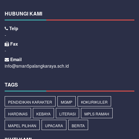
HUBUNGI KAMI
Telp
-
Fax
-
Email
info@sman5palangkaraya.sch.id
TAGS
PENDIDIKAN KARAKTER
MGMP
KOKURIKULER
HARDINAS
KEBAYA
LITERASI
MPLS RAMAH
MAPEL PILIHAN
UPACARA
BERITA