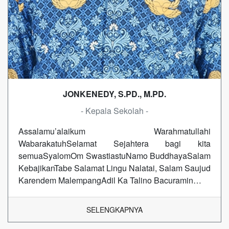
JONKENEDY, S.PD., M.PD.
- Kepala Sekolah -
Assalamu’alaikum Warahmatullahi
WabarakatuhSelamat Sejahtera bagi kita
semuaSyalomOm SwastiastuNamo BuddhayaSalam
KebajikanTabe Salamat Lingu Nalatai, Salam Saujud
Karendem MalempangAdil Ka Talino Bacuramin…
SELENGKAPNYA