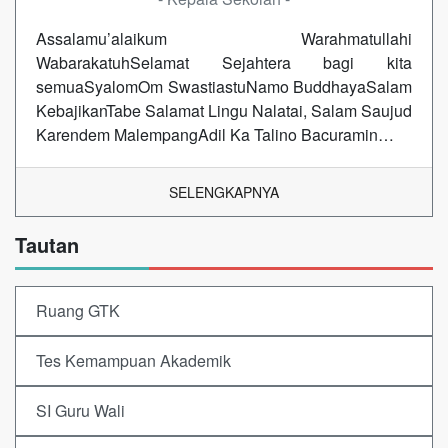
Assalamu’alaikum Warahmatullahi
WabarakatuhSelamat Sejahtera bagi kita
semuaSyalomOm SwastiastuNamo BuddhayaSalam
KebajikanTabe Salamat Lingu Nalatai, Salam Saujud
Karendem MalempangAdil Ka Talino Bacuramin…
SELENGKAPNYA
Tautan
Ruang GTK
Tes Kemampuan Akademik
SI Guru Wali