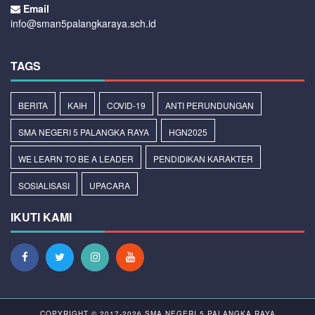
Email
info@sman5palangkaraya.sch.id
TAGS
BERITA
KAIH
COVID-19
ANTI PERUNDUNGAN
SMA NEGERI 5 PALANGKA RAYA
HGN2025
WE LEARN TO BE A LEADER
PENDIDIKAN KARAKTER
SOSIALISASI
UPACARA
IKUTI KAMI
COPYRIGHT © 2017-2026
SMA NEGERI 5 PALANGKA RAYA