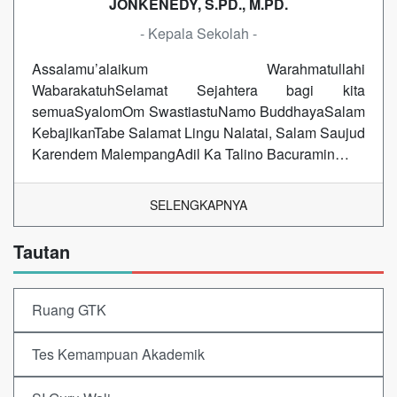
JONKENEDY, S.PD., M.PD.
- Kepala Sekolah -
Assalamu’alaikum Warahmatullahi
WabarakatuhSelamat Sejahtera bagi kita
semuaSyalomOm SwastiastuNamo BuddhayaSalam
KebajikanTabe Salamat Lingu Nalatai, Salam Saujud
Karendem MalempangAdil Ka Talino Bacuramin…
SELENGKAPNYA
Tautan
Ruang GTK
Tes Kemampuan Akademik