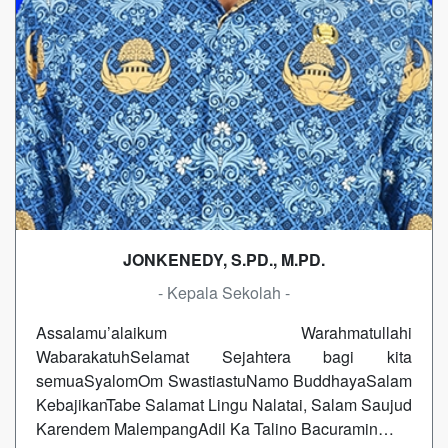
JONKENEDY, S.PD., M.PD.
- Kepala Sekolah -
Assalamu’alaikum Warahmatullahi
WabarakatuhSelamat Sejahtera bagi kita
semuaSyalomOm SwastiastuNamo BuddhayaSalam
KebajikanTabe Salamat Lingu Nalatai, Salam Saujud
Karendem MalempangAdil Ka Talino Bacuramin…