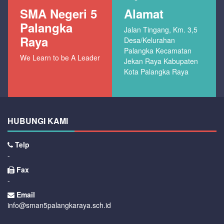
SMA Negeri 5
Alamat
Palangka
Jalan Tingang, Km. 3,5
Raya
Desa/Kelurahan
Palangka Kecamatan
We Learn to be A Leader
Jekan Raya Kabupaten
Kota Palangka Raya
HUBUNGI KAMI
Telp
-
Fax
-
Email
info@sman5palangkaraya.sch.id