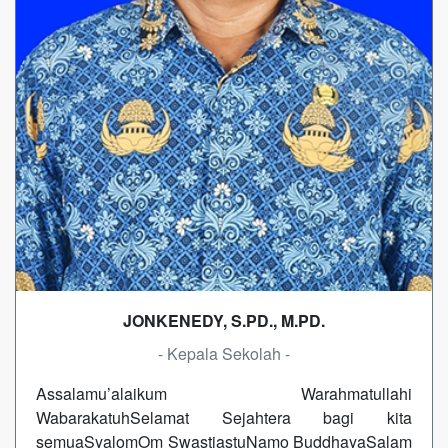
JONKENEDY, S.PD., M.PD.
- Kepala Sekolah -
Assalamu’alaikum Warahmatullahi
WabarakatuhSelamat Sejahtera bagi kita
semuaSyalomOm SwastiastuNamo BuddhayaSalam