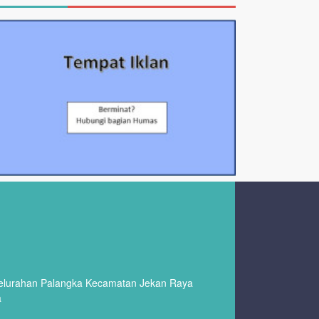
Kelurahan Palangka Kecamatan Jekan Raya
a