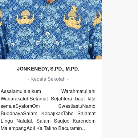
JONKENEDY, S.PD., M.PD.
- Kepala Sekolah -
Assalamu’alaikum Warahmatullahi
WabarakatuhSelamat Sejahtera bagi kita
semuaSyalomOm SwastiastuNamo
BuddhayaSalam KebajikanTabe Salamat
Lingu Nalatai, Salam Saujud Karendem
MalempangAdil Ka Talino Bacuramin…