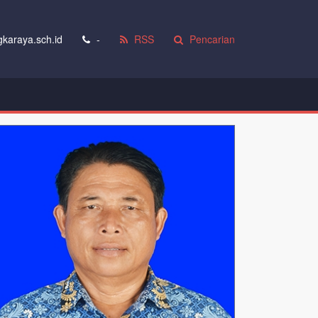
karaya.sch.id
-
RSS
Pencarian